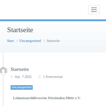
Zum
Fachwissen, Erfahrung und Menschlichkeit
Lohnsteuerhilfeverein Wiesbaden M
Inhalt
springen
Startseite
Start
/
Uncategorized
/
Startseite
Startseite
Apr. 7,2021
1 Kommentar
Uncategorized
Lohnsteuerhilfeverein Wiesbaden-Mitte e.V.