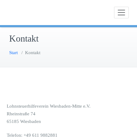
Zum
Fachwissen, Erfahrung und Menschlichkeit
Lohnsteuerhilfeverein Wiesbaden M
Inhalt
springen
Kontakt
Start
/
Kontakt
Lohnsteuerhilfeverein Wiesbaden-Mitte e.V.
Rheinstraße 74
65185 Wiesbaden
Telefon: +49 611 9882881